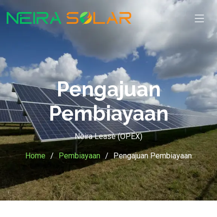
Pengajuan
Pembiayaan
Neira Lease (OPEX)
Home
Pembiayaan
Pengajuan Pembiayaan